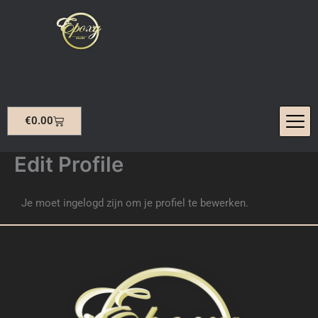
Ga
naar
de
inhoud
Winkelwagen
€
0.00
Edit Profile
Je moet ingelogd zijn om je profiel te bewerken.