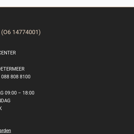
G
(O6 14774001)
ENTER
OETERMEER
088 808 8100
 09:00 – 18:00
NDAG
K
arden