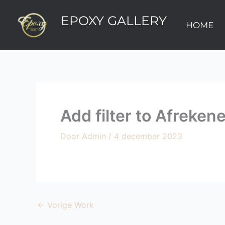
Ga
EPOXY GALLERY
naar
HOME
de
inhoud
Add filter to Afreken
Door
Admin
/
4 december 2023
←
Vorige Work