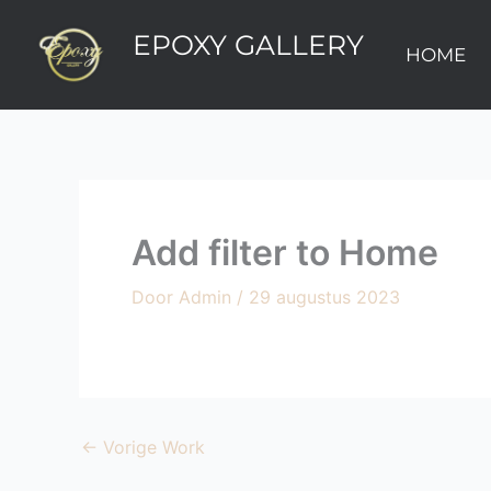
Ga
EPOXY GALLERY
naar
HOME
de
inhoud
Add filter to Home
Door
Admin
/
29 augustus 2023
←
Vorige Work