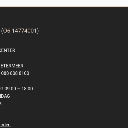
G
(O6 14774001)
ENTER
OETERMEER
088 808 8100
 09:00 – 18:00
NDAG
K
arden