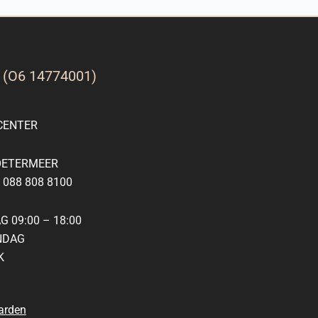
G
(O6 14774001)
ENTER
OETERMEER
088 808 8100
 09:00 – 18:00
NDAG
K
arden