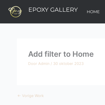
Ga
EPOXY GALLERY
naar
HOME
de
inhoud
Add filter to Home
Door
Admin
/
30 oktober 2023
←
Vorige Work