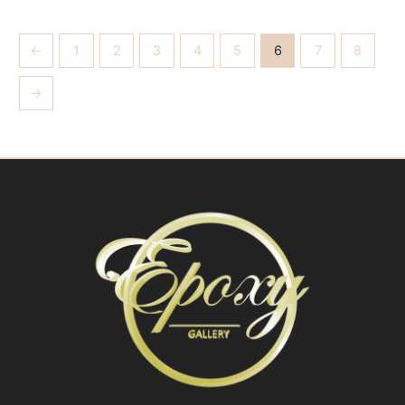
←
1
2
3
4
5
6
7
8
→