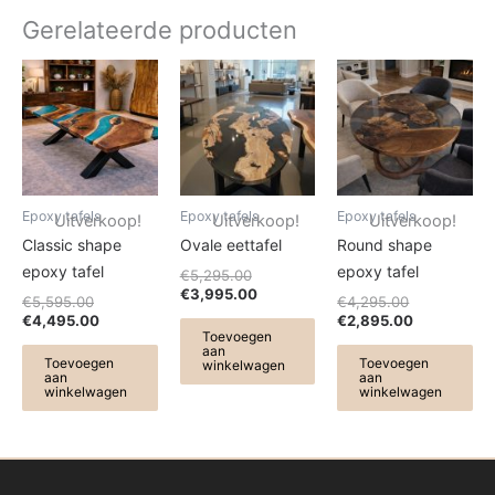
Gerelateerde producten
Oorspronkelijke
Huidige
Oorspronkelijke
Huidige
Oorspronkel
Huidige
prijs
prijs
prijs
prijs
prijs
prijs
was:
is:
was:
is:
was:
is:
€5,595.00.
€4,495.00.
€5,295.00.
€3,995.00.
€4,295.00.
€2,895.00.
Epoxy tafels
Epoxy tafels
Epoxy tafels
Uitverkoop!
Uitverkoop!
Uitverkoop!
Classic shape
Ovale eettafel
Round shape
epoxy tafel
epoxy tafel
€
5,295.00
€
3,995.00
€
5,595.00
€
4,295.00
€
4,495.00
€
2,895.00
Toevoegen
aan
Toevoegen
Toevoegen
winkelwagen
aan
aan
winkelwagen
winkelwagen