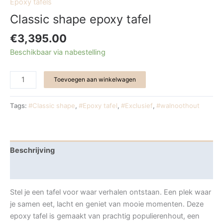
Epoxy tafels
Classic shape epoxy tafel
€
3,395.00
Beschikbaar via nabestelling
Toevoegen aan winkelwagen
Tags:
#Classic shape
,
#Epoxy tafel
,
#Exclusief
,
#walnoothout
Beschrijving
Extra informatie
Stel je een tafel voor waar verhalen ontstaan. Een plek waar
je samen eet, lacht en geniet van mooie momenten. Deze
epoxy tafel is gemaakt van prachtig populierenhout, een